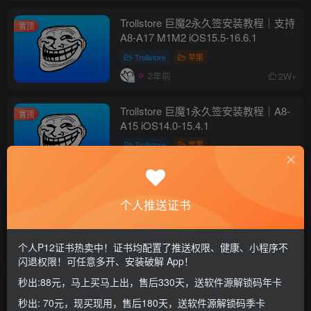
Trollstore 巨魔2永久签安装教程｜支持
置顶
A8-A17 M1M2 iOS15.5-16.6.1
Trollstore
苹果
2年前
2W+
Trollstore 巨魔1永久签安装教程｜A8-
置顶
A15 iOS14.0-15.4.1
Trollstore
苹果
2年前
2W+
最新tvOS26屏蔽系统描述文件更新，
个人推送证书
操作简单
其他干货
屏蔽系统更新
苹果
个人P12证书热卖中！证书均配置了推送权限、健康、小程序不
1个月前
13
闪退权限！可任意多开、安装破解 App！
秒出:88元，马上买马上出，售后330天，送软件源解锁码年卡
小昕软件源添加教程
秒出: 70元，现买现用，售后180天，送软件源解锁码季卡