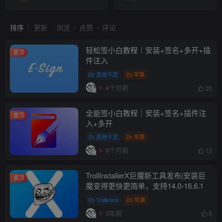
排序
更新
浏览
点赞
评论
轻松签小白教程｜安装+签名+多开+插
置顶
件注入
其他干货
苹果
4个月前
20
全能签小白教程｜安装+签名+插件注
置顶
入+多开
其他干货
苹果
9个月前
12
TrollInstallerX巨魔新工具发布|安装巨
置顶
魔变得更快更简单，支持14.0-16.6.1
Trollstore
苹果
2年前
6