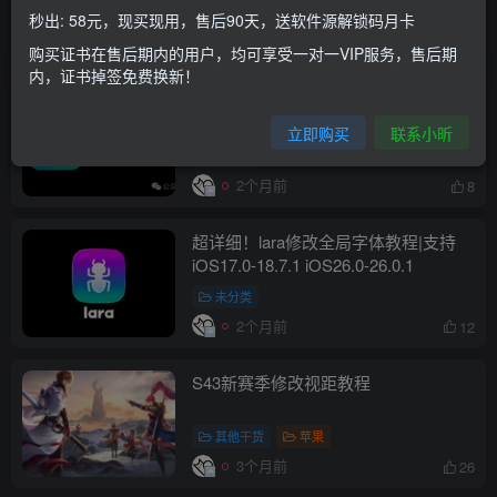
苹果
软件源
秒出: 58元，现买现用，售后90天，送软件源解锁码月卡
2个月前
11
购买证书在售后期内的用户，均可享受一对一VIP服务，售后期
内，证书掉签免费换新！
超方便！Fontfix修改全局字体来咯，支
持iOS17.0-18.7.1 26.0-26.0.1
立即购买
联系小昕
未分类
2个月前
8
超详细！lara修改全局字体教程|支持
iOS17.0-18.7.1 iOS26.0-26.0.1
未分类
2个月前
12
S43新赛季修改视距教程
其他干货
苹果
3个月前
26