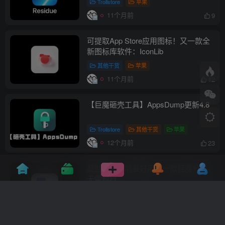
Trollstore
苹果
11个月前
9
可提取App Store应用图标！又一款全
新图标库软件：IconLib
其他干货
苹果
11个月前
12
【巨魔砸壳工具】AppsDump更新4.8
Trollstore
其他干货
苹果
12个月前
23
超劲爆！目前最好用的一款巨魔分屏，
无需越狱
Trollstore
其他干货
苹果
1年前
17