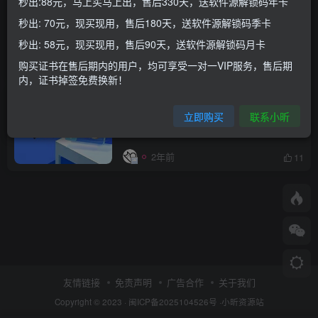
秒出:88元，马上买马上出，售后330天，送软件源解锁码年卡
超详细！lara修改全局字体教程|支持
秒出: 70元，现买现用，售后180天，送软件源解锁码季卡
iOS17.0-18.7.1 iOS26.0-26.0.1
秒出: 58元，现买现用，售后90天，送软件源解锁码月卡
购买证书在售后期内的用户，均可享受一对一VIP服务，售后期
2个月前
12
内，证书掉签免费换新！
四网正规大流量不限速套餐包邮免费领
立即购买
联系小昕
取
2年前
11
友情链接
免责声明
广告合作
关于我们
Copyright © 2023 ·
闽ICP备2025104526号
·
小昕资源站