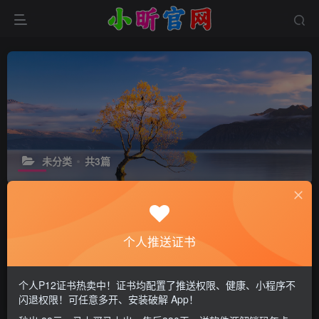
未分类
共3篇
排序
更新
浏览
点赞
评论
个人推送证书
超方便！Fontfix修改全局字体来咯，支
持iOS17.0-18.7.1 26.0-26.0.1
个人P12证书热卖中！证书均配置了推送权限、健康、小程序不
2个月前
8
闪退权限！可任意多开、安装破解 App！