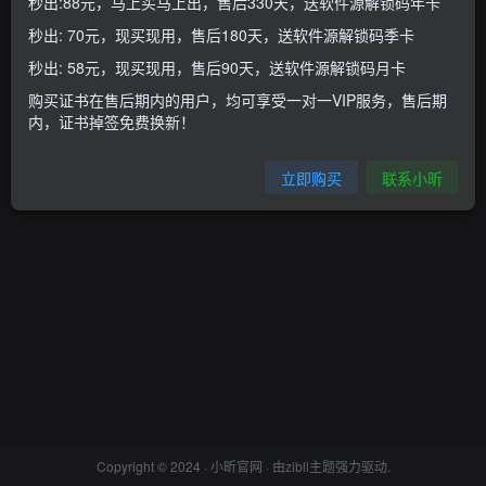
秒出:88元，马上买马上出，售后330天，送软件源解锁码年卡
秒出: 70元，现买现用，售后180天，送软件源解锁码季卡
登录密码
秒出: 58元，现买现用，售后90天，送软件源解锁码月卡
找回密码
记住登录
购买证书在售后期内的用户，均可享受一对一VIP服务，售后期
内，证书掉签免费换新！
登录
立即购买
联系小昕
Copyright © 2024 ·
小昕官网
· 由
zibll主题
强力驱动.