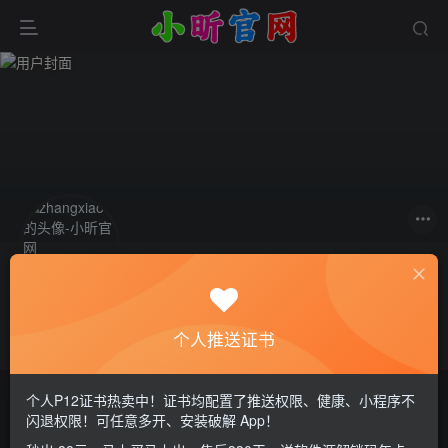
关注
私信
zhangxiao
个人推送证书
这家伙很懒，什么都没有写...
个人P12证书热卖中！证书均配置了推送权限、健康、小程序不
文章
0
收藏
0
评论
1
版块
0
帖子
0
粉丝
0
闪退权限！可任意多开、安装破解 App！