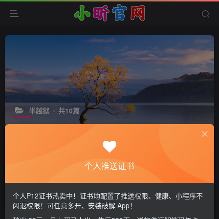
半越狱
共10篇
排序
更新
浏览
点赞
评论
个人推送证书
iOS控制中心美化
个人P12证书热卖中！证书均配置了推送权限、健康、小程序不
1年前
10
闪退权限！可任意多开、安装破解 App！