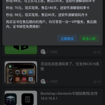
秒出:88元，马上买马上出，售后330天，送软件源解锁码年卡
真香！【巨魔必备】新工具
秒出: 70元，现买现用，售后180天，送软件源解锁码季卡
Repo4Tweak提取越狱插件
秒出: 58元，现买现用，售后90天，送软件源解锁码月卡
购买证书在售后期内的用户，均可享受一对一VIP服务，售后期
1年前
18
内，证书掉签免费换新！
新半越狱工具nathanlr，稳定不重启更
立即购买
联系小昕
好用，支持iOS16.5.1-16.6.1
2年前
12
灵动岛消息通知来了，仅支持iOS16系
统
2年前
12
Bootstrap+Serotonin半越狱教程|支持
16.0-16.6.1