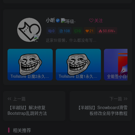
小昕
关注
0
108
0
21
50.6W+
这家伙很懒，什么都没有写...
Trollstore 巨魔2永久签安装教程｜支持A8-A17 M1M2 iOS15.5-16.6.1
Trollstore 巨魔1永久签安装教程｜A8-A15 iOS14.0-15.4.1
上一篇
下一篇
【半越狱】解决修复
【半越狱】Snowboard滑雪
Bootstrap乱跳转方法
板修改全局字体教程
相关推荐