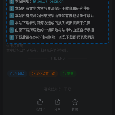
本站网址：
https://a.iosxn.cn
2
本站所有文字内容与资源仅用于教育和研究使用
3
本站所有资源为网络搜集而来如有侵犯请邮件联系
4
本站下载者对资源方造成的损失或损害概不负责
5
由您下载所导致的一切风险与法律均由您自行承担
6
下载后请在24小时内删除，浏览下载即代表您同意
7
©
版权声明
文章版权归作者所有，未经允许请勿转载。
THE END
半越狱
美化桌面主题
苹果
喜欢就支持一下吧
点赞
7
分享
收藏