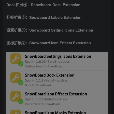
Dock扩展④：Snowboard Dock Extension
标签扩展⑤：Snowboard Labels Extension
设置扩展⑥：Snowboard Setting Icons Extension
图标扩展⑦：Snowboard Icon Effects Extension