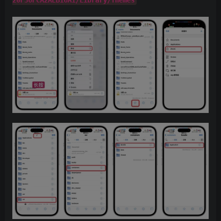
20F36FCA2AEB16A1/Library/Themes