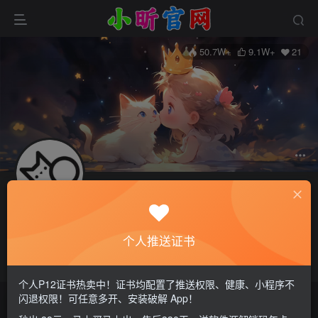
50.7W+
9.1W+
21
关注
私信
小昕
个人推送证书
管理员
这家伙很懒，什么都没有写...
个人P12证书热卖中！证书均配置了推送权限、健康、小程序不
闪退权限！可任意多开、安装破解 App！
文章
108
收藏
0
评论
0
版块
0
帖子
0
粉丝
21