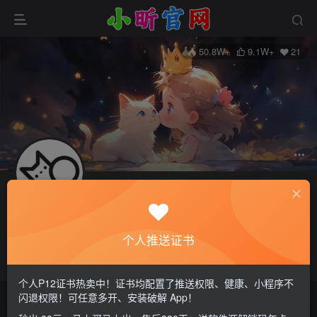
50.8W+
9.1W+
21
关注
私信
小昕
个人推送证书
管理员
这家伙很懒，什么都没有写...
个人P12证书热卖中！证书均配置了推送权限、健康、小程序不
闪退权限！可任意多开、安装破解 App！
文章
108
收藏
0
评论
0
版块
0
帖子
0
粉丝
21