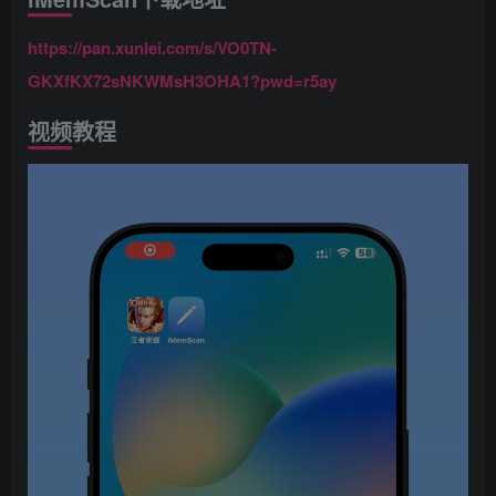
https://pan.xunlei.com/s/VO0TN-
GKXfKX72sNKWMsH3OHA1?pwd=r5ay
视频教程