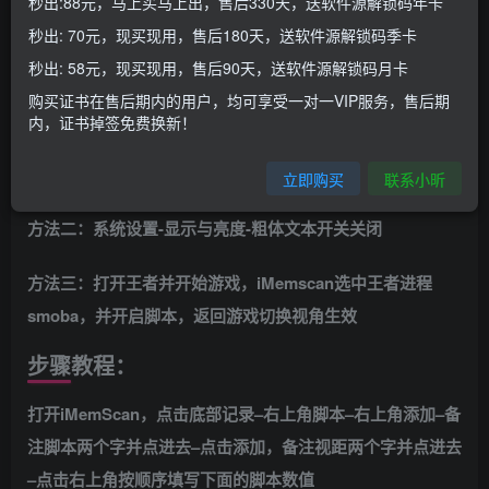
秒出:88元，马上买马上出，售后330天，送软件源解锁码年卡
秒出: 70元，现买现用，售后180天，送软件源解锁码季卡
iMemScan常见问题
秒出: 58元，现买现用，售后90天，送软件源解锁码月卡
购买证书在售后期内的用户，均可享受一对一VIP服务，售后期
使用软件时出现闪退解决方法
内，证书掉签免费换新！
方法一：需巨魔安装或越狱安装iMemScan
立即购买
联系小昕
方法二：系统设置-显示与亮度-粗体文本开关关闭
方法三：打开王者并开始游戏，iMemscan选中王者进程
smoba，并开启脚本，返回游戏切换视角生效
步骤教程：
打开iMemScan，点击底部记录–右上角脚本–右上角添加–备
注脚本两个字并点进去–点击添加，备注视距两个字并点进去
–点击右上角按顺序填写下面的脚本数值