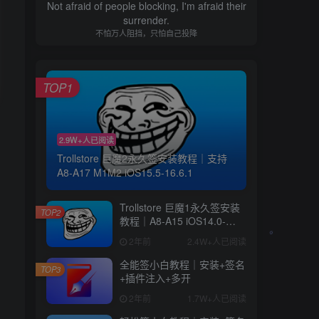
Not afraid of people blocking, I'm afraid their
surrender.
不怕万人阻挡，只怕自己投降
TOP1
2.9W+人已阅读
Trollstore 巨魔2永久签安装教程｜支持
A8-A17 M1M2 iOS15.5-16.6.1
Trollstore 巨魔1永久签安装
TOP2
教程｜A8-A15 iOS14.0-
15.4.1
2年前
2.4W+人已阅读
全能签小白教程｜安装+签名
TOP3
+插件注入+多开
2年前
1.7W+人已阅读