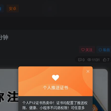
脑
安卓
分钟
关注
私信
0
1131
7
个人推送证书
个人P12证书热卖中！证书均配置了推送权
限、健康、小程序不闪退权限！可任意多