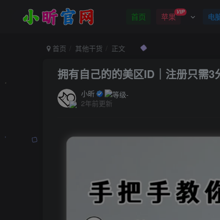
VIP
首页
苹果
电
首页
其他干货
正文
拥有自己的的美区ID｜注册只需3
小昕
2年前更新