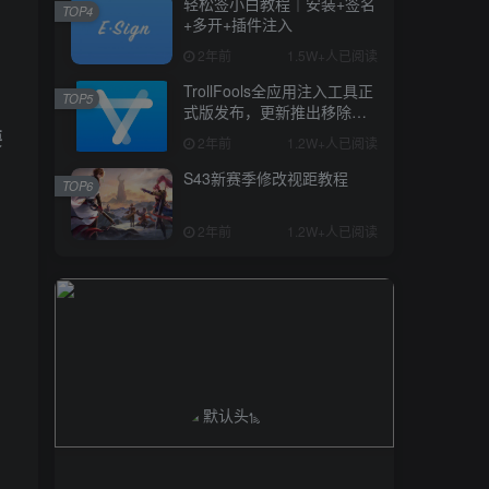
轻松签小白教程｜安装+签名
TOP4
+多开+插件注入
2年前
1.5W+人已阅读
TrollFools全应用注入工具正
TOP5
式版发布，更新推出移除
dylib和修复些许bug
要
2年前
1.2W+人已阅读
S43新赛季修改视距教程
TOP6
2年前
1.2W+人已阅读