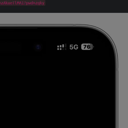
yzAkueTlMA1?pwd=zqky