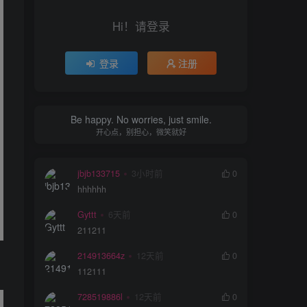
Hi！请登录
登录
注册
Be happy. No worries, just smile.
开心点，别担心，微笑就好
jbjb133715
3小时前
0
hhhhhh
Gyttt
6天前
0
211211
214913664z
12天前
0
112111
728519886l
12天前
0