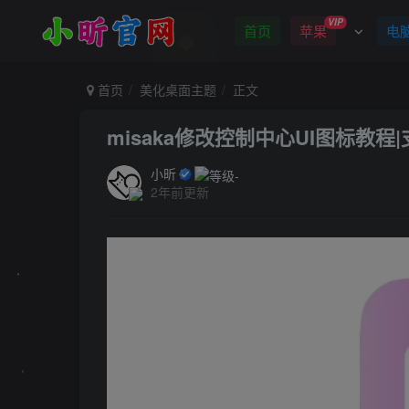
VIP
首页
苹果
电
首页
美化桌面主题
正文
misaka修改控制中心UI图标教程|支持
小昕
2年前更新