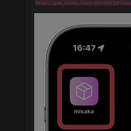
https://pan.xunlei.com/s/VNrOrhdLlzFliqo