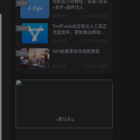
轻松签小白教程｜安装+签名
TOP4
+多开+插件注入
2年前
1.5W+人已阅读
TrollFools全应用注入工具正
TOP5
式版发布，更新推出移除
dylib和修复些许bug
2年前
1.2W+人已阅读
S43新赛季修改视距教程
TOP6
2年前
1.2W+人已阅读