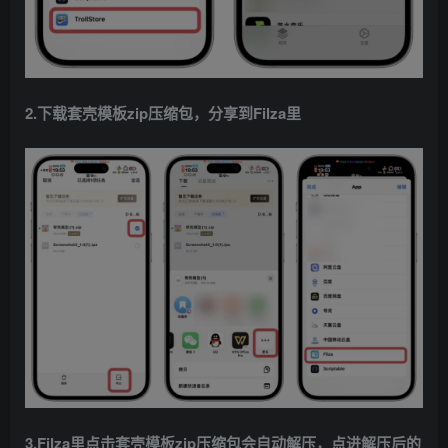
2.下载套壳模板zip压缩包，分享到Filza里
3.Filza里点击套壳模板zip压缩包会自动解压，点进解压后的