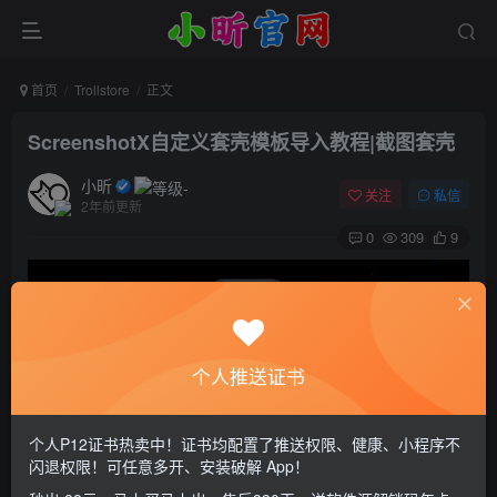
首页
Trollstore
正文
ScreenshotX自定义套壳模板导入教程|截图套壳
小昕
关注
私信
2年前更新
0
309
9
个人推送证书
个人P12证书热卖中！证书均配置了推送权限、健康、小程序不
闪退权限！可任意多开、安装破解 App！
截图套壳现在也是众多小伙伴们经常使用的一个作图方式，