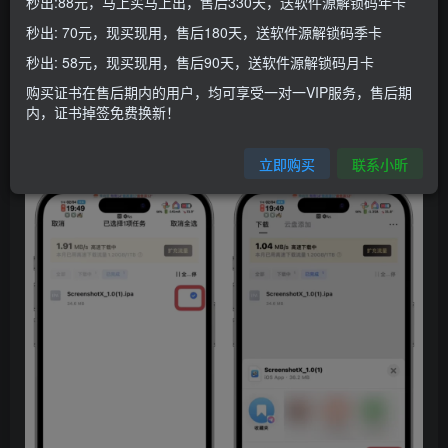
秒出:88元，马上买马上出，售后330天，送软件源解锁码年卡
今天给大家带来的是ScreenshotX这款软件的自定义套壳，
秒出: 70元，现买现用，售后180天，送软件源解锁码季卡
比起普通的套壳更加美观有趣
秒出: 58元，现买现用，售后90天，送软件源解锁码月卡
自定义套壳模板导入教程
购买证书在售后期内的用户，均可享受一对一VIP服务，售后期
内，证书掉签免费换新！
1.下载ScreenshotX这款ipa，分享给巨魔安装
立即购买
联系小昕