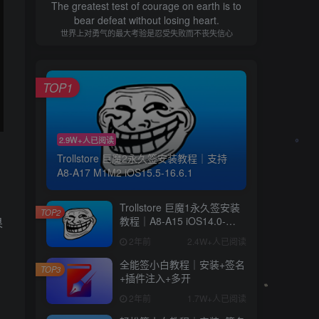
The greatest test of courage on earth is to
bear defeat without losing heart.
世界上对勇气的最大考验是忍受失败而不丧失信心
TOP1
2.9W+人已阅读
Trollstore 巨魔2永久签安装教程｜支持
A8-A17 M1M2 iOS15.5-16.6.1
Trollstore 巨魔1永久签安装
TOP2
教程｜A8-A15 iOS14.0-
果
15.4.1
2年前
2.4W+人已阅读
全能签小白教程｜安装+签名
TOP3
+插件注入+多开
2年前
1.7W+人已阅读