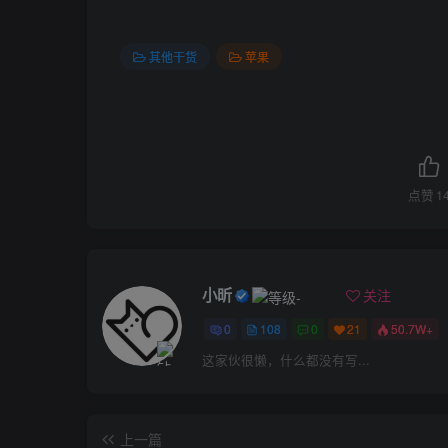
其他干货
苹果
点赞
1
小昕
关注
0
108
0
21
50.7W+
这家伙很懒，什么都没有写...
上一篇