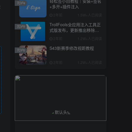
轻松签小白教程｜安装+签名
TOP4
最
+多开+插件注入
2年前
1.5W+人已阅读
TrollFools全应用注入工具正
TOP5
式版发布，更新推出移除
dylib和修复些许bug
2年前
1.2W+人已阅读
S43新赛季修改视距教程
TOP6
2年前
1.2W+人已阅读