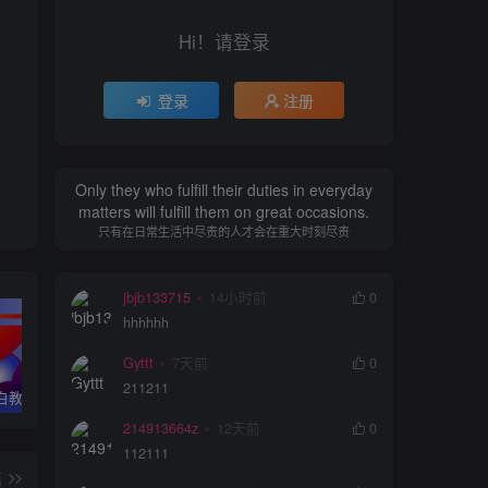
Hi！请登录
登录
注册
Only they who fulfill their duties in everyday
matters will fulfill them on great occasions.
只有在日常生活中尽责的人才会在重大时刻尽责
jbjb133715
14小时前
0
hhhhhh
Gyttt
7天前
0
211211
全能签小白教程｜安装+签名+插件注入+多开
轻松签小白教程｜安装+签名+多开+插件注入
TrollFools全应用注入工具正式版发布，更新推出移除dylib和修复些许bug
214913664z
12天前
0
112111
篇