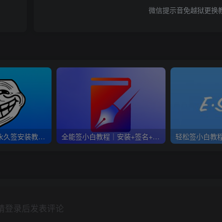
微信提示音免越狱更换
Trollstore 巨魔1永久签安装教程｜A8-A15 iOS14.0-15.4.1
全能签小白教程｜安装+签名+插件注入+多开
请登录后发表评论