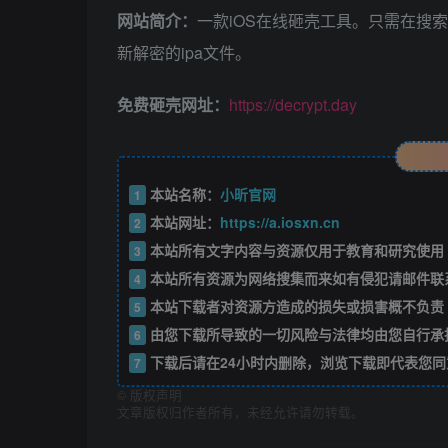
网站简介：
一款iOS在线砸壳工具。只需在搜索框中输
新解密的ipa文件。
免费砸壳网址：
https://decrypt.day
本站名称：
小昕官网
1
本站网址：
https://a.iosxn.cn
2
本站所有文字内容与资源仅用于教育和研究使用
3
本站所有资源为网络搜集而来如有侵犯请邮件联
4
本站下载者对资源方造成的损失或损害概不负责
5
由您下载所导致的一切风险与法律均由您自行承
6
下载后请在24小时内删除，浏览下载即代表您同
7
©
版权声明
文章版权归作者所有，未经允许请勿转载。