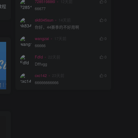
728519886l
12天前
0
教程
66677
sk8345sun
14天前
0
你好，44赛季的不好用啊
wangzai
17天前
0
66666
Fdfd
22天前
0
Dfffvgg
cxc142
23天前
0
66666666666
轻松签小白教程｜安装+签名+多开+插件注入
TrollFools全应用注入工具正式版发布，更新推出移除dylib和修复些许bug
S43新赛季