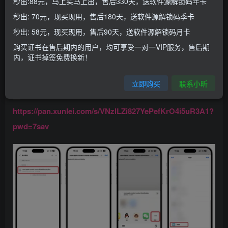
秒出:88元，马上买马上出，售后330天，送软件源解锁码年卡
本期给大家带来免越狱添加控制中心静音模块的方法，适合
秒出: 70元，现买现用，售后180天，送软件源解锁码季卡
于14.0-16.6.1安装了巨魔的用户又没有越狱的，而越狱用户
秒出: 58元，现买现用，售后90天，送软件源解锁码月卡
可以安装插件来实现，当然想要这样添加也是可以的！
购买证书在售后期内的用户，均可享受一对一VIP服务，售后期
添加静音模块
内，证书掉签免费换新！
1.确保已安装了Filza，并下载静音模块的文件，分享到Filza
立即购买
联系小昕
里
https://pan.xunlei.com/s/VNzlLZi827YePefKrO4i5uR3A1?
pwd=7sav