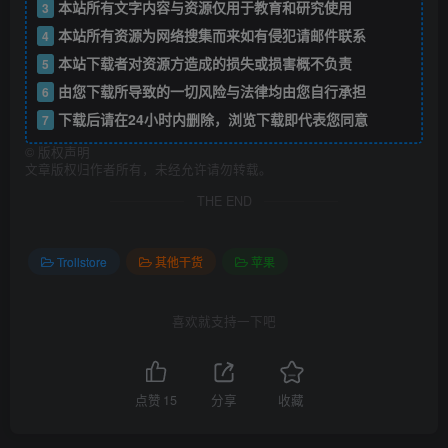
本站所有文字内容与资源仅用于教育和研究使用
3
本站所有资源为网络搜集而来如有侵犯请邮件联系
4
本站下载者对资源方造成的损失或损害概不负责
5
由您下载所导致的一切风险与法律均由您自行承担
6
下载后请在24小时内删除，浏览下载即代表您同意
7
©
版权声明
文章版权归作者所有，未经允许请勿转载。
THE END
Trollstore
其他干货
苹果
喜欢就支持一下吧
点赞
15
分享
收藏