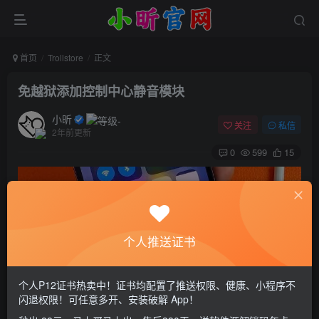
首页
Trollstore
正文
免越狱添加控制中心静音模块
小昕
关注
私信
2年前更新
0
599
15
个人推送证书
个人P12证书热卖中！证书均配置了推送权限、健康、小程序不
闪退权限！可任意多开、安装破解 App！