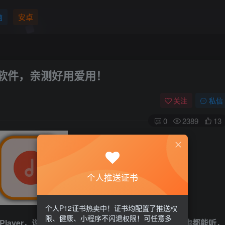
脑
安卓
歌软件，亲测好用爱用！
关注
私信
0
2389
13
个人推送证书
个人P12证书热卖中！证书均配置了推送权
限、健康、小程序不闪退权限！可任意多
 Player，说是不内置音乐源，其实自带了，某伦的歌也都能听，