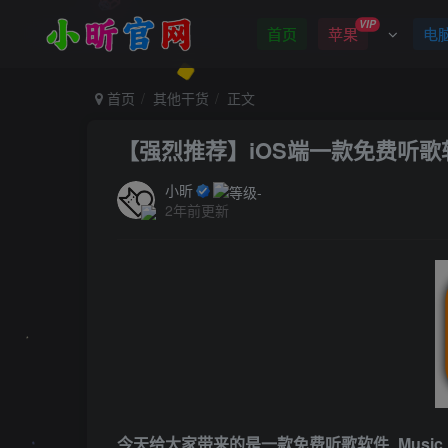
VIP
首页
苹果
电
首页
其他干货
正文
【强烈推荐】iOS端一款免费听
小昕
2年前更新
今天给大家带来的是一款免费听歌软件_Music