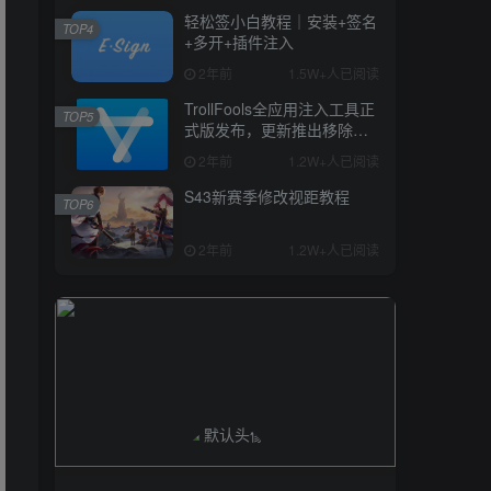
轻松签小白教程｜安装+签名
TOP4
+多开+插件注入
2年前
1.5W+人已阅读
TrollFools全应用注入工具正
TOP5
式版发布，更新推出移除
dylib和修复些许bug
2年前
1.2W+人已阅读
S43新赛季修改视距教程
TOP6
2年前
1.2W+人已阅读