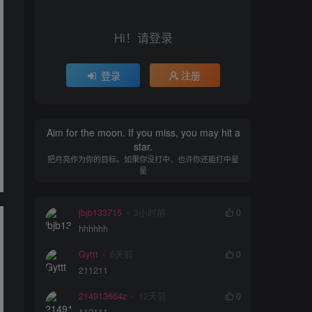
Hi！请登录
登录
注册
Aim for the moon. If you miss, you may hit a
star.
把月亮作为你的目标。如果你没打中，也许你还能打中星
星
jbjb133715
3小时前
0
hhhhhh
Gyttt
6天前
0
211211
214913664z
12天前
0