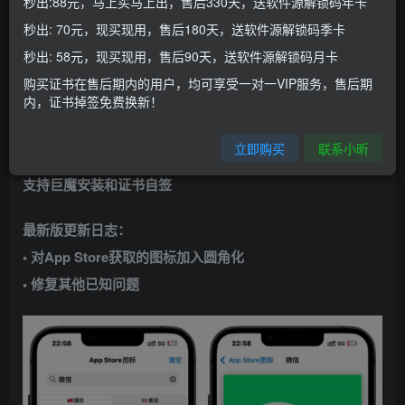
秒出:88元，马上买马上出，售后330天，送软件源解锁码年卡
平时应该有不少小伙伴都会用到的，那就是下载图标，今天
秒出: 70元，现买现用，售后180天，送软件源解锁码季卡
它来了，
一款iOS实用软件：图标库
秒出: 58元，现买现用，售后90天，送软件源解锁码月卡
购买证书在售后期内的用户，均可享受一对一VIP服务，售后期
应用介绍：
内，证书掉签免费换新！
软件里分国区和美区两部分搜索🔎引擎，专业查找图标利
立即购买
联系小昕
器，可搜图标、修图标、图床转换图标等，苏苏出品！软件
支持巨魔安装和证书自签
最新版更新日志：
• 对App Store获取的图标加入圆角化
• 修复其他已知问题