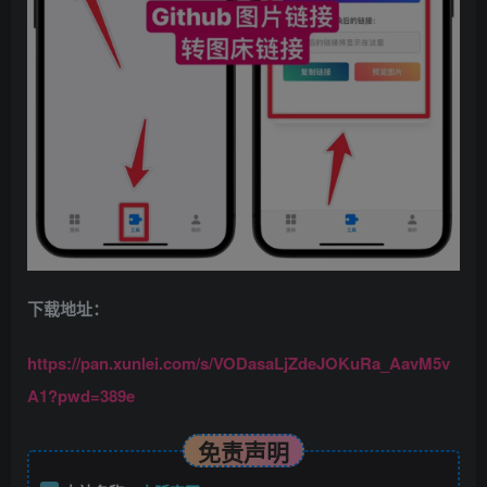
下载地址：
https://pan.xunlei.com/s/VODasaLjZdeJOKuRa_AavM5v
A1?pwd=389e
免责声明