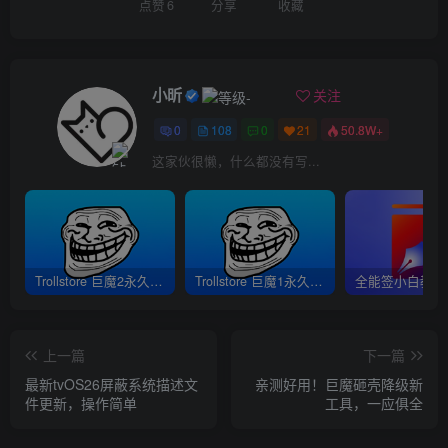
点赞
6
分享
收藏
小昕
关注
0
108
0
21
50.8W+
这家伙很懒，什么都没有写...
Trollstore 巨魔2永久签安装教程｜支持A8-A17 M1M2 iOS15.5-16.6.1
Trollstore 巨魔1永久签安装教程｜A8-A15 iOS14.0-15.4.1
上一篇
下一篇
最新tvOS26屏蔽系统描述文
亲测好用！巨魔砸壳降级新
件更新，操作简单
工具，一应俱全