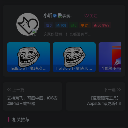
小昕
关注
0
108
0
21
50.9W+
这家伙很懒，什么都没有写...
Trollstore 巨魔2永久签安装教程｜支持A8-A17 M1M2 iOS15.5-16.6.1
Trollstore 巨魔1永久签安装教程｜A8-A15 iOS14.0-15.4.1
上一篇
下一篇
支持奈飞，可画中画，iOS安
【巨魔砸壳工具】
卓iPad三端神器
AppsDump更新4.8
相关推荐