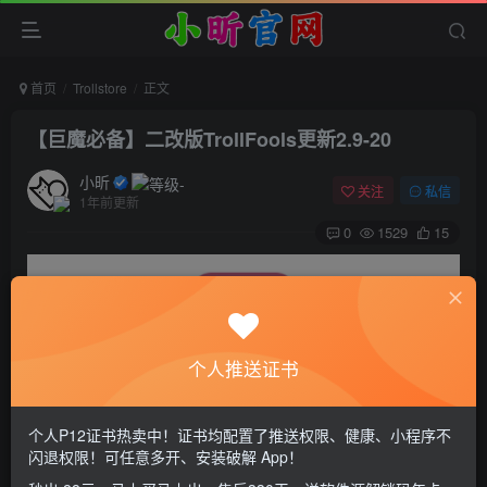
首页
Trollstore
正文
【巨魔必备】二改版TrollFools更新2.9-20
小昕
关注
私信
1年前更新
0
1529
15
个人推送证书
个人P12证书热卖中！证书均配置了推送权限、健康、小程序不
此二改版TrollFools注入工具比官版更好用！支持dylib，
闪退权限！可任意多开、安装破解 App！
deb，zip格式