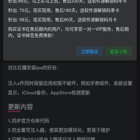
秒出:88元，马上买马上出，售后330天，送软件源解锁码年卡
应用介绍
秒出: 70元，现买现用，售后180天，送软件源解锁码季卡
秒出: 58元，现买现用，售后90天，送软件源解锁码月卡
这是一款注入x件到AppStore应用的工具，可以保留完整
购买证书在售后期内的用户，均可享受一对一VIP服务，售后期
官方权限，工具需巨魔安装才行，支持iOS14-
内，证书掉签免费换新！
iOS16.6.1
17.0的巨魔用户，总之能安装巨魔就能使用这款工
立即购买
联系小昕
具
对比巨魔安装ipa的好处：
注入x件同时保留应用权限不破坏，例如手表组件，系统设置
显示，iCloud备份，AppStore检测更新
更新内容
1.同步官方仓库代码
2.完全重写注入器，使其更加模块化，更易于维护
3.已解决iOS14平台上筛选已注入按钮问题