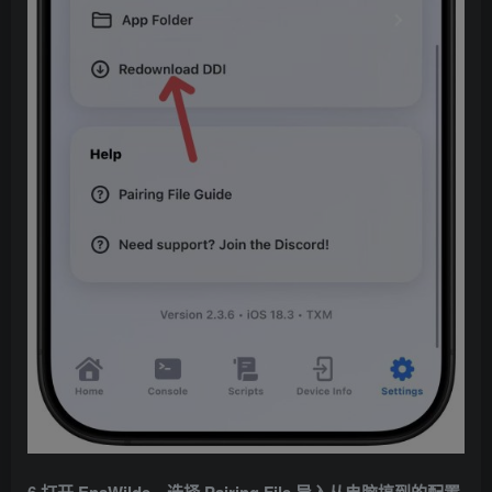
6.打开 EnsWilde，选择 Pairing File 导入从电脑搞到的配置