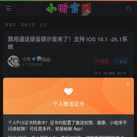
首页
其他干货
正文
禁用通话录音提示音来了！支持 iOS 18.1 -26.1系
统
小昕
关注
私信
8个月前更新
0
963
11
个人推送证书
个人P12证书热卖中！证书均配置了推送权限、健康、小程序不
闪退权限！可任意多开、安装破解 App！