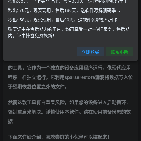
秒出:88元，马上买马上出，售后330天，送软件源解锁码年卡
秒出: 70元，现买现用，售后180天，送软件源解锁码季卡
高系统iOS用户终于迎来了一款实质性工具——EnsWilde，
秒出: 58元，现买现用，售后90天，送软件源解锁码月卡
可以在通话录音时关闭声音警告，仅支持 iOS 18.1 – 26.1系
购买证书在售后期内的用户，均可享受一对一VIP服务，售后期
统
。第一次需要借助电脑来生成配置文件，后续就不需要依
内，证书掉签免费换新！
靠电脑！
立即购买
联系小昕
EnsWilde工具是一个利用itunesstored和bookassetd漏洞
的工具，
它作为一个独立的设备应用程序运行，像现代应用
程序一样独立运行。它利用sparserestore漏洞将数据写入位
于预期恢复位置之外的文件。
然而这款工具有白苹果风险，如果您的设备进入启动循环，
强制重启来解决。谨慎使用本软件。请在使用前备份您的数
据！
下面来详细介绍，喜欢尝鲜的小伙伴可以搞起来！