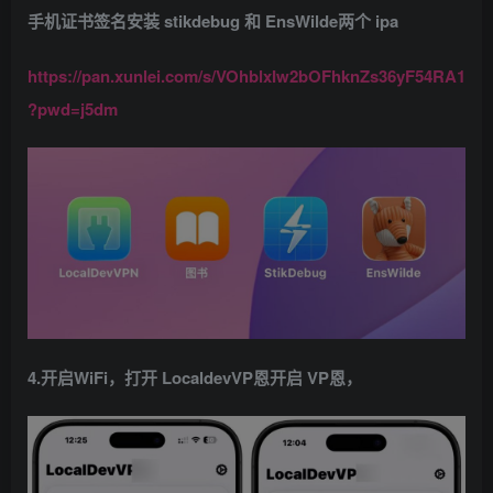
手机证书签名安装 stikdebug 和 EnsWilde两个 ipa
https://pan.xunlei.com/s/VOhblxIw2bOFhknZs36yF54RA1
?pwd=j5dm
4.开启WiFi，打开 LocaldevVP恩开启 VP恩，